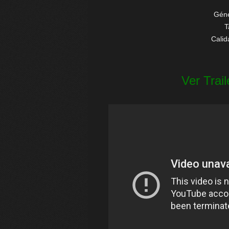
Géne
T
Cali
Ver Trail