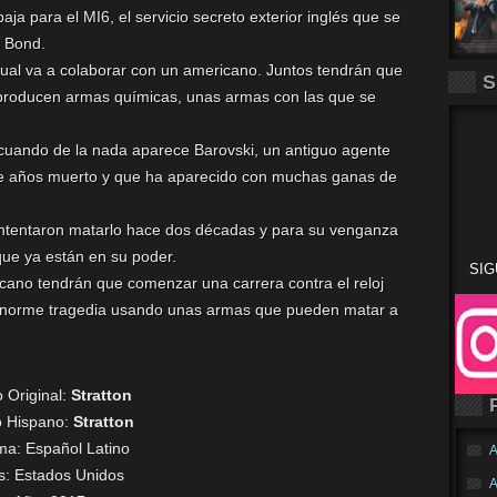
ja para el MI6, el servicio secreto exterior inglés que se
s Bond.
cual va a colaborar con un americano. Juntos tendrán que
S
e producen armas químicas, unas armas con las que se
 cuando de la nada aparece Barovski, un antiguo agente
nte años muerto y que ha aparecido con muchas ganas de
intentaron matarlo hace dos décadas y para su venganza
que ya están en su poder.
SIG
ano tendrán que comenzar una carrera contra el reloj
 enorme tragedia usando unas armas que pueden matar a
o Original:
Stratton
lo Hispano:
Stratton
oma:
Español Latino
A
s: Estados Unidos
A