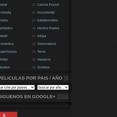
nime
Ciencia Ficcion
Comedia
Documental
Drama
Extraterrestres
antastico
Hechos Reales
nfantil
Intriga
omantica
Sobrenatural
uperheroes
Terror
hriller
Vampiros
estern
Zombies
PELICULAS POR PAIS / AÑO
SIGUENOS EN GOOGLE+
5